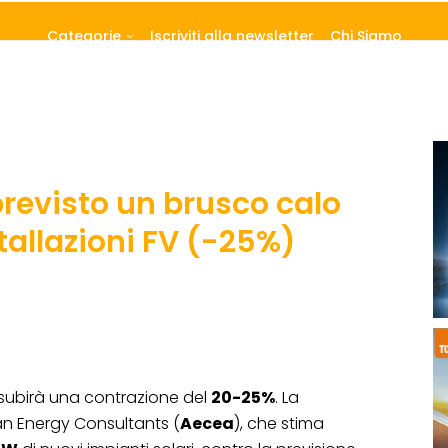
Categorie
Iscriviti alla newsletter
Chi Siamo
previsto un brusco calo
tallazioni FV (-25%)
subirà una contrazione del
20-25%
. La
ean Energy Consultants (
Aecea
), che stima