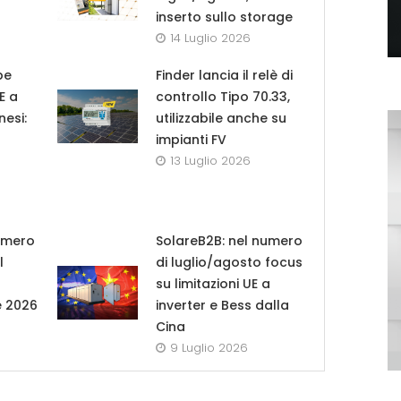
inserto sullo storage
14 Luglio 2026
pe
Finder lancia il relè di
UE a
controllo Tipo 70.33,
nesi:
utilizzabile anche su
impianti FV
13 Luglio 2026
umero
SolareB2B: nel numero
l
di luglio/agosto focus
su limitazioni UE a
e 2026
inverter e Bess dalla
Cina
9 Luglio 2026