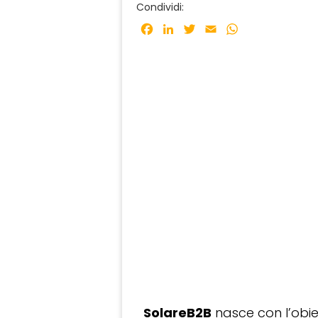
Condividi:
Facebook
LinkedIn
Twitter
Email
WhatsApp
SolareB2B
nasce con l’obiet