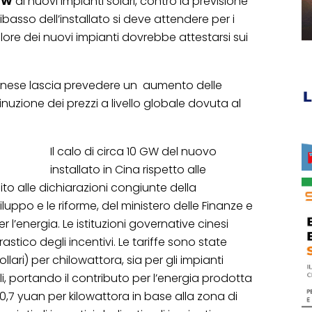
GW
di nuovi impianti solari, contro la previsione
ribasso dell’installato si deve attendere per i
lore dei nuovi impianti dovrebbe attestarsi sui
inese lascia prevedere un aumento delle
uzione dei prezzi a livello globale dovuta al
Il calo di circa 10 GW del nuovo
installato in Cina rispetto alle
ito alle dichiarazioni congiunte della
uppo e le riforme, del ministero delle Finanze e
 l’energia. Le istituzioni governative cinesi
rastico degli incentivi. Le tariffe sono state
ari) per chilowattora, sia per gli impianti
iali, portando il contributo per l’energia prodotta
,7 yuan per kilowattora in base alla zona di