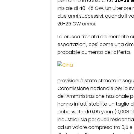
per l’anno in corso circa
30-35 
iniziale di 40-45 GW. Un ulteriore 
due anni successivi, quando il va
20-25 GW annui.
La brusca frenata del mercato c
esportazioni, così come una dimin
probabile aumento dell’offerta.
previsioni è stato stimato in segu
Commissione nazionale per lo svil
dell’Amministrazione nazionale per
hanno infatti stabilito un taglio d
abbassate di 0,05 yuan (0,008 doll
industriali sia per quelli residenz
ad un valore compreso tra 0,5 e 0