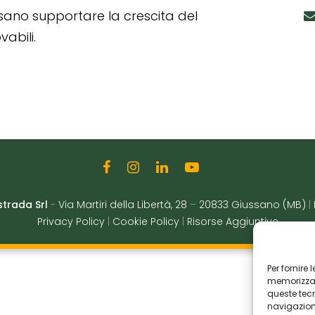
ssano supportare la crescita del
abili.
strada Srl
-
Via Martiri della Libertà, 28
–
20833 Giussano (MB)
|
Privacy Policy
|
Cookie Policy
|
Risorse Aggiuntive
Per fornire
memorizzare
queste tec
navigazione