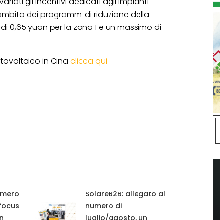
riati gli incentivi dedicati agli impianti
l’ambito dei programmi di riduzione della
di 0,65 yuan per la zona 1 e un massimo di
fotovoltaico in Cina
clicca qui
umero
SolareB2B: allegato al
 focus
numero di
in
luglio/agosto, un