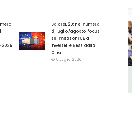
umero
SolareB2B: nel numero
l
di luglio/agosto focus
su limitazioni UE a
e 2026
inverter e Bess dalla
Cina
9 Luglio 2026