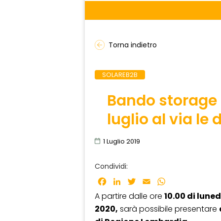
Torna indietro
SOLAREB2B
Bando storage 
luglio al via l
1 Luglio 2019
Condividi:
Facebook
LinkedIn
Twitter
Email
WhatsApp
A partire dalle ore
10.00 di luned
2020,
sarà possibile presentare