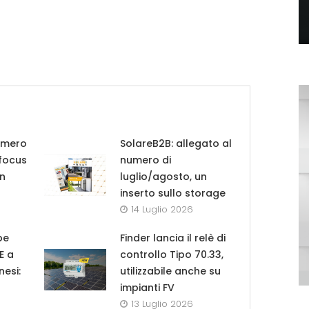
umero
SolareB2B: allegato al
 focus
numero di
in
luglio/agosto, un
inserto sullo storage
14 Luglio 2026
pe
Finder lancia il relè di
UE a
controllo Tipo 70.33,
nesi:
utilizzabile anche su
impianti FV
13 Luglio 2026