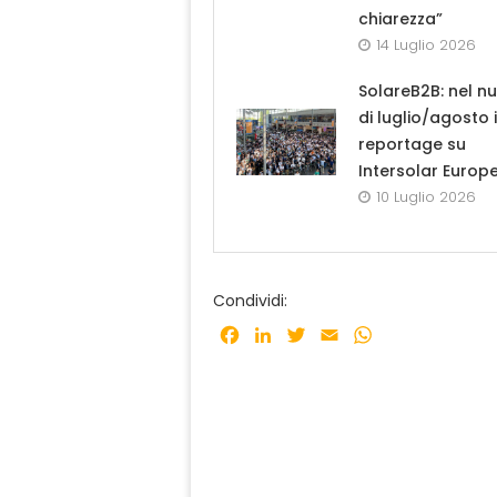
chiarezza”
14 Luglio 2026
SolareB2B: nel n
di luglio/agosto i
reportage su
Intersolar Europ
10 Luglio 2026
Condividi:
Facebook
LinkedIn
Twitter
Email
WhatsApp