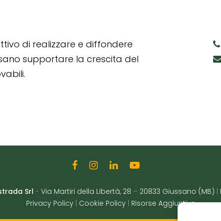
tivo di realizzare e diffondere
ssano supportare la crescita del
abili.
strada Srl
-
Via Martiri della Libertà, 28
–
20833 Giussano (MB)
|
Privacy Policy
|
Cookie Policy
|
Risorse Aggiuntive