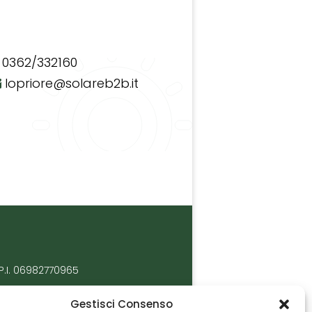
0362/332160
lopriore@solareb2b.it
P.I. 06982770965
Gestisci Consenso