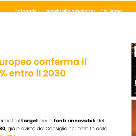
Categorie
Iscriviti alla newsletter
Chi Siamo
europeo conferma il
% entro il 2030
rmato il
target
per le
fonti rinnovabili
del
30
, già previsto dal Consiglio nell’ambito della