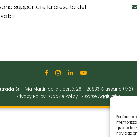
ssano supportare la crescita del
abili.
strada Srl
-
Via Martiri della Libertà, 28
–
20833 Giussano (MB)
|
Privacy Policy
|
Cookie Policy
|
Risorse Aggiuntive
Per fornire
memorizzare
queste tec
navigazione