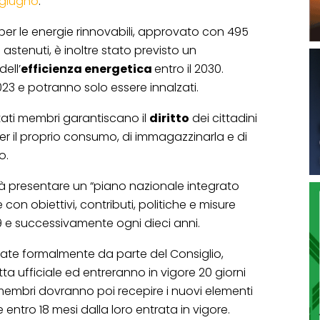
o giugno
.
per le energie rinnovabili, approvato con 495
1 astenuti, è inoltre stato previsto un
dell’
efficienza energetica
entro il 2030.
2023 e potranno solo essere innalzati.
 Stati membri garantiscano il
diritto
dei cittadini
er il proprio consumo, di immagazzinarla e di
o.
à presentare un “piano nazionale integrato
 con obiettivi, contributi, politiche e misure
19 e successivamente ogni dieci anni.
ate formalmente da parte del Consiglio,
a ufficiale ed entreranno in vigore 20 giorni
 membri dovranno poi recepire i nuovi elementi
le entro 18 mesi dalla loro entrata in vigore.