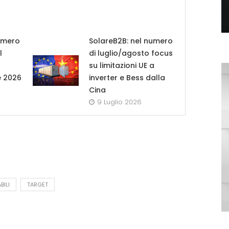
umero
SolareB2B: nel numero
l
di luglio/agosto focus
su limitazioni UE a
e 2026
inverter e Bess dalla
Cina
9 Luglio 2026
BILI
TARGET