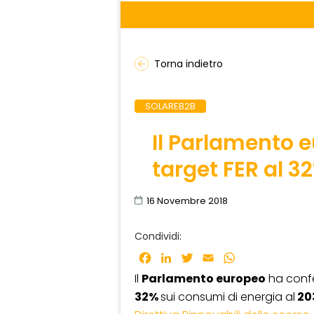
Torna indietro
SOLAREB2B
Il Parlamento 
target FER al 32
16 Novembre 2018
Condividi:
Facebook
LinkedIn
Twitter
Email
WhatsApp
Il
Parlamento europeo
ha confe
32%
sui consumi di energia al
20