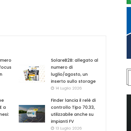
umero
SolareB2B: allegato al
 focus
numero di
in
luglio/agosto, un
inserto sullo storage
14 Luglio 2026
pe
Finder lancia il relè di
UE a
controllo Tipo 70.33,
nesi:
utilizzabile anche su
impianti FV
13 Luglio 2026