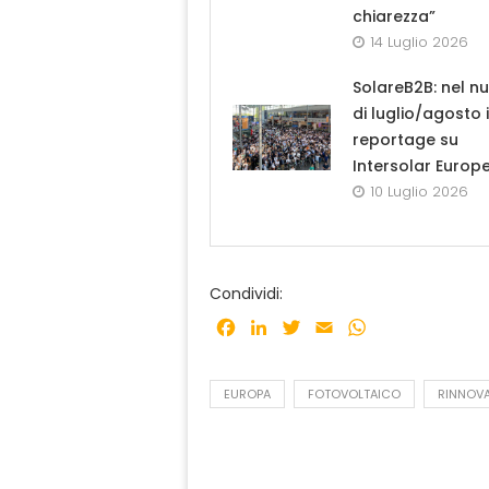
chiarezza”
14 Luglio 2026
SolareB2B: nel n
di luglio/agosto i
reportage su
Intersolar Europ
10 Luglio 2026
Condividi:
Facebook
LinkedIn
Twitter
Email
WhatsApp
EUROPA
FOTOVOLTAICO
RINNOVA