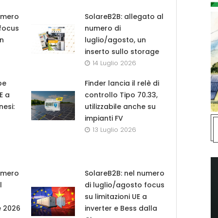
umero
SolareB2B: allegato al
 focus
numero di
in
luglio/agosto, un
inserto sullo storage
14 Luglio 2026
pe
Finder lancia il relè di
UE a
controllo Tipo 70.33,
nesi:
utilizzabile anche su
impianti FV
13 Luglio 2026
umero
SolareB2B: nel numero
l
di luglio/agosto focus
su limitazioni UE a
e 2026
inverter e Bess dalla