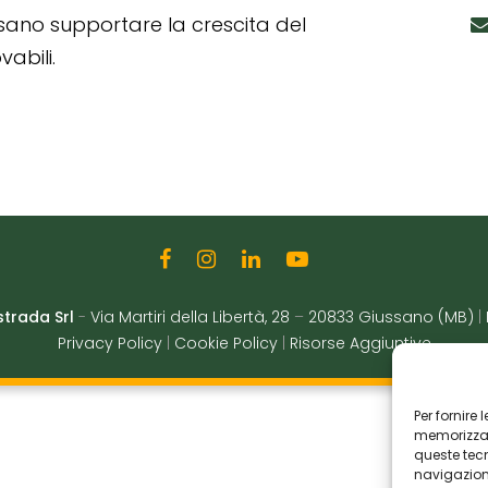
ssano supportare la crescita del
abili.
strada Srl
-
Via Martiri della Libertà, 28
–
20833 Giussano (MB)
|
Privacy Policy
|
Cookie Policy
|
Risorse Aggiuntive
Per fornire
memorizzare
queste tec
navigazione