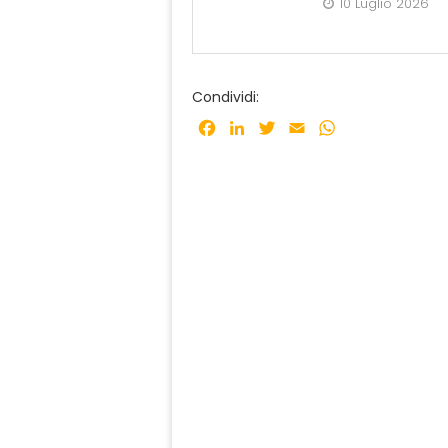
10 Luglio 2026
Condividi:
Facebook
LinkedIn
Twitter
Email
WhatsApp