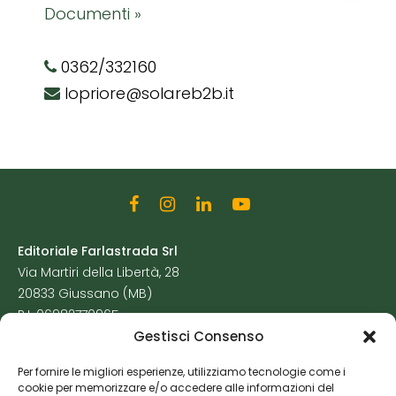
Documenti »
0362/332160
lopriore@solareb2b.it
Editoriale Farlastrada Srl
Via Martiri della Libertà, 28
20833 Giussano (MB)
P.I. 06982770965
Gestisci Consenso
Privacy Policy
Per fornire le migliori esperienze, utilizziamo tecnologie come i
Cookie Policy
cookie per memorizzare e/o accedere alle informazioni del