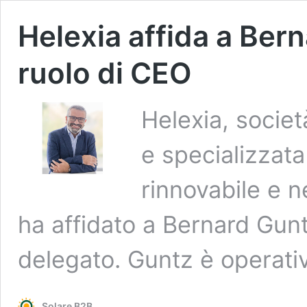
Helexia affida a Ber
ruolo di CEO
Helexia, societ
e specializzata
rinnovabile e n
ha affidato a Bernard Gunt
delegato. Guntz è operat
Solare B2B